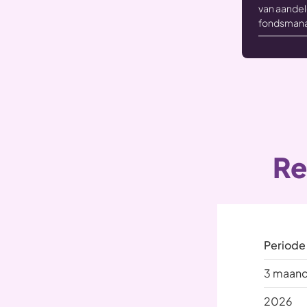
van aandel
fondsmana
Re
Periode
3 maan
2026