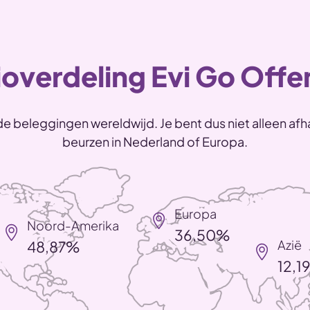
overdeling Evi Go Offe
e beleggingen wereldwijd. Je bent dus niet alleen afha
beurzen in Nederland of Europa.
Europa
Noord-Amerika
36,50%
Azië
48,87%
12,1