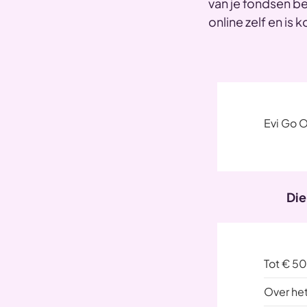
van je fondsen b
online zelf en is
Evi Go O
Die
Tot € 5
Over he