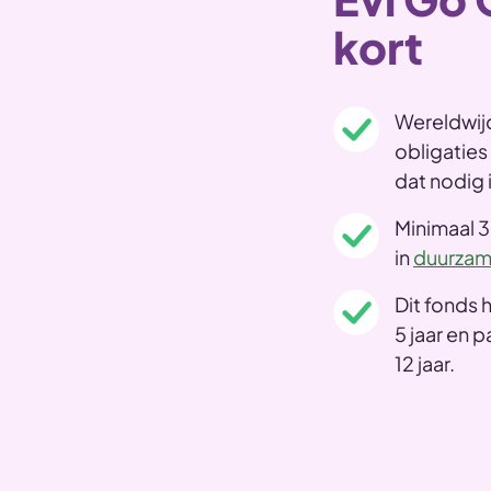
kort
Wereldwij
obligaties
dat nodig i
Minimaal 
in
duurzam
Dit fonds 
5 jaar en 
12 jaar.