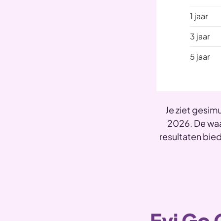
1 jaar
3 jaar
5 jaar
Je ziet gesim
2026. De waa
resultaten bie
Evi Go 