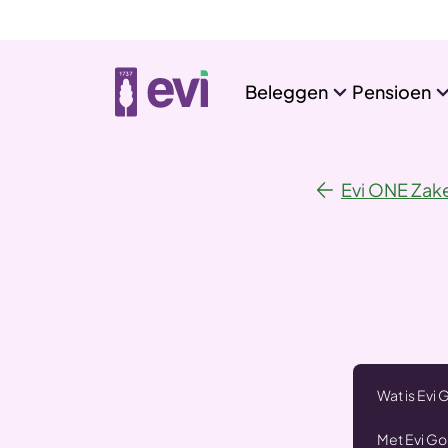
Beleggen
Pensioen
Evi ONE Zake
Wat is Evi
Met Evi Go