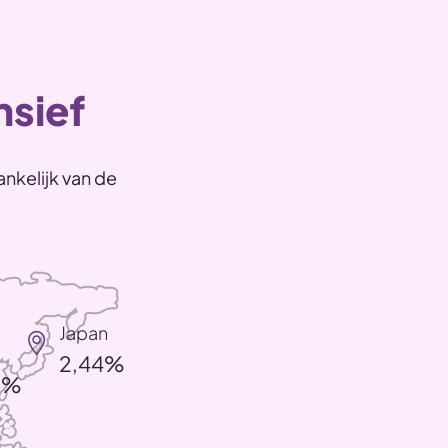
nsief
nkelijk van de
Japan
2,44%
9%