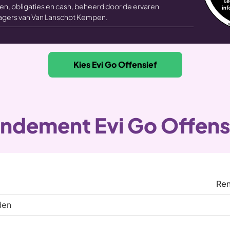
en, obligaties en cash, beheerd door de ervaren
gers van Van Lanschot Kempen.
Kies Evi Go Offensief
ndement Evi Go Offens
Re
den