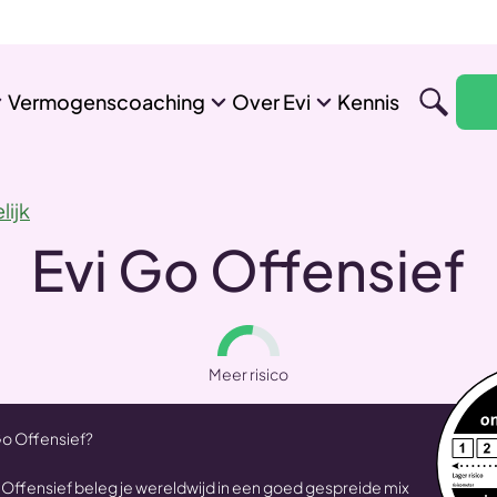
Vermogenscoaching
Over Evi
Kennis
lijk
Evi Go Offensief
Meer risico
 Go Offensief?
 Offensief beleg je wereldwijd in een goed gespreide mix