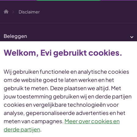
Disclaimer
Beleggen
Pensioen
Welkom, Evi gebruikt cookies.
Vermogenscoaching
Service & contact
Wij gebruiken functionele en analytische cookies
om de website goed te laten werken en het
Disclaimer
Voorwaarden
gebruik te meten. Deze plaatsen we altijd. Met
Privacy en cookies Statement
jouw toestemming gebruiken wij en derde partijen
Toegankelijkheid
Duurzaamheid
cookies en vergelijkbare technologieën voor
Duurzaamheidsinformatie
analyse, gepersonaliseerde advertenties en het
Duurzaamheidsprofiel
meten van campagnes.
Meer over cookies en
derde partijen
.
© Evi van Lanschot
Leonardo da Vinciplein 60, 5223 DR 's-Hertogenbosch