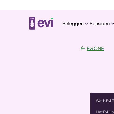
Beleggen
Pensioen
Evi ONE
Wat is Evi 
Met Evi Go