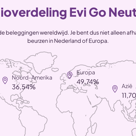
ioverdeling Evi Go Neut
e beleggingen wereldwijd. Je bent dus niet alleen afha
beurzen in Nederland of Europa.
Europa
Noord-Amerika
49,74%
Azië
36,54%
11,7