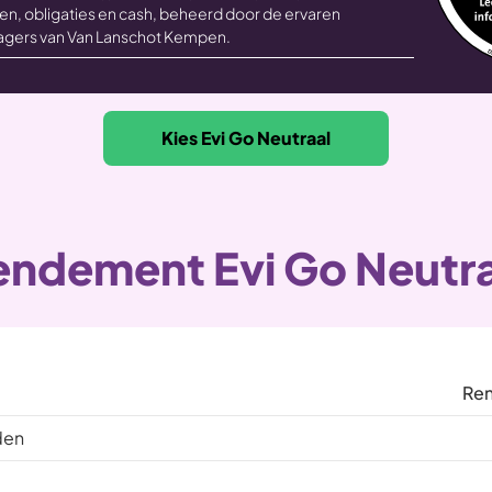
en, obligaties en cash, beheerd door de ervaren
gers van Van Lanschot Kempen.
Kies Evi Go Neutraal
endement Evi Go Neutra
Re
den