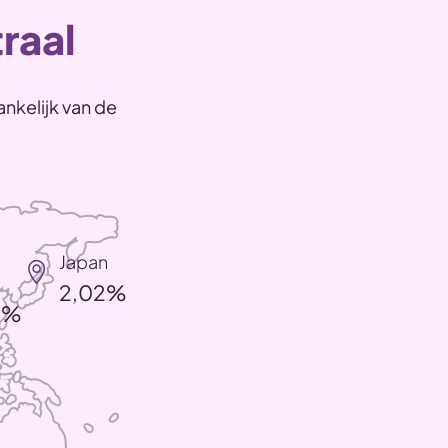
raal
nkelijk van de
Japan
2,02%
0%