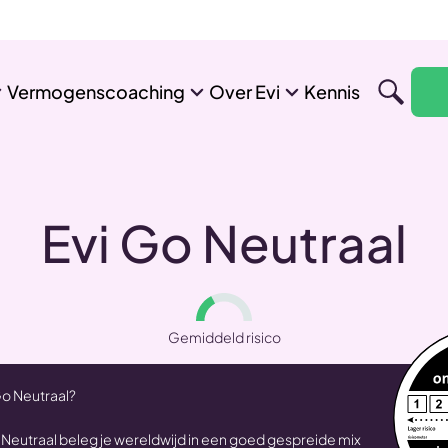
Vermogenscoaching
Over Evi
Kennis
Evi Go Neutraal
Gemiddeld risico
Go Neutraal?
 Neutraal beleg je wereldwijd in een goed gespreide mix