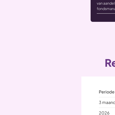
van aandel
fondsmana
R
Periode
3 maan
2026