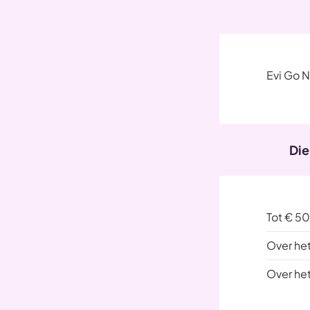
Evi Go N
Die
Tot € 5
Over he
Over he