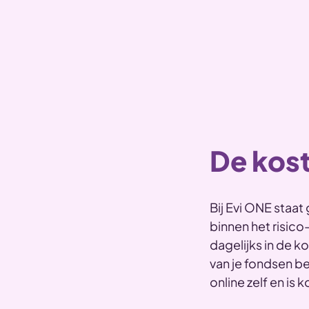
De kost
Bij Evi ONE staa
binnen het risico
dagelijks in de k
van je fondsen b
online zelf en is