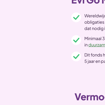
Wereldwij
obligaties
dat nodig i
Minimaal 
in
duurzam
Dit fonds 
5 jaar en p
Vermog