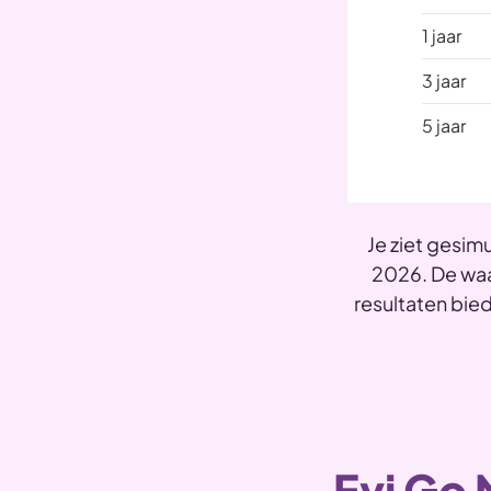
1 jaar
3 jaar
5 jaar
Je ziet gesim
2026. De waa
resultaten bie
Evi Go 