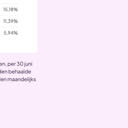
15,18%
11,39%
5,94%
n, per 30 juni
eden behaalde
den maandelijks