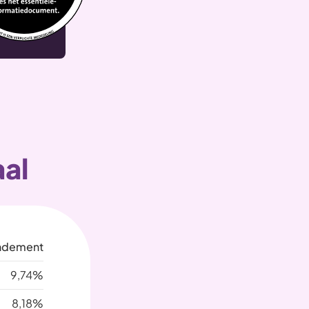
al
ndement
9,74%
8,18%