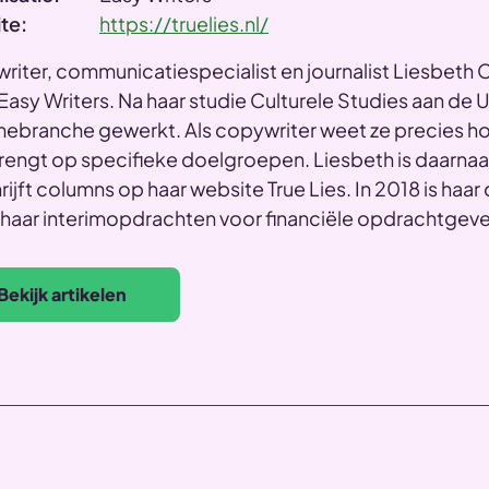
te:
https://truelies.nl/
riter, communicatiespecialist en journalist Liesbeth
asy Writers. Na haar studie Culturele Studies aan de Uv
mebranche gewerkt. Als copywriter weet ze precies h
engt op specifieke doelgroepen. Liesbeth is daarnaas
rijft columns op haar website True Lies. In 2018 is ha
haar interimopdrachten voor financiële opdrachtgever
Bekijk artikelen