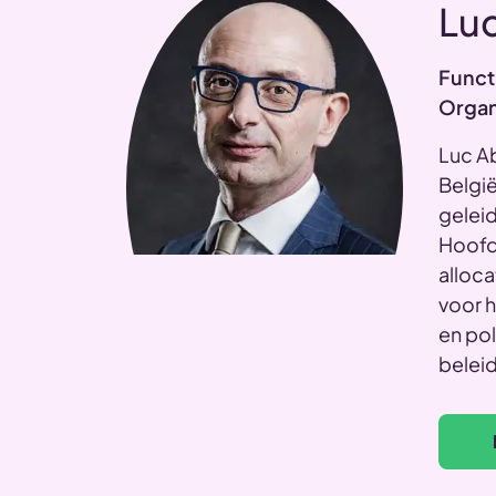
Lu
Funct
Organ
Luc A
België
geleid
Hoofd
alloc
voor h
en pol
beleid