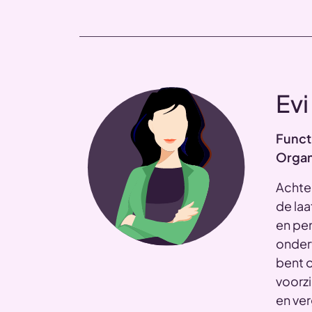
Evi
Funct
Organ
Achter
de laa
en pen
onder
bent o
voorzi
en ver