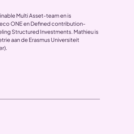
inable Multi Asset-team en is
beco ONE en Defined contribution-
eling Structured Investments. Mathieu is
rie aan de Erasmus Universiteit
r).