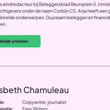
ls eindredacteur bij Beleggersblad Beursplein 5. Inmid
chtgevers onder de naam Corbijn CS. Anja heeft een g
kkelde onderwerpen. Duurzaam beleggen en financiële 
ven.
Bekijk artikelen
esbeth Chamuleau
ie:
Copywriter, journalist
isatie:
Easy Writers