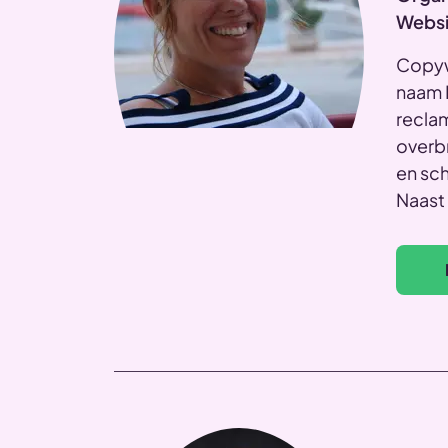
Websi
Copyw
naam E
recla
overbr
en sch
Naast 