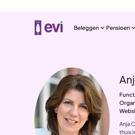
Beleggen
Pensioen
Anj
Funct
Organ
Websi
Anja C
thuis 