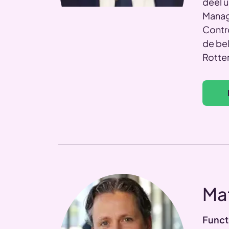
deel u
Manage
Contro
de bel
Rotte
Ma
Funct