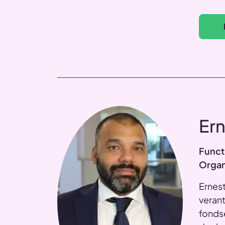
Ern
Funct
Organ
Ernest
veran
fondse