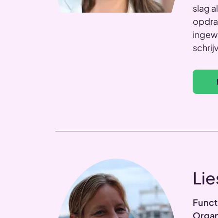
slag a
opdra
ingewi
schrij
Li
Funct
Organ