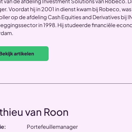
it van de afdeling Investment Solutions van Robeco. Daa
r. Voordat hij in 2001 in dienst kwam bij Robeco, was
ller op de afdeling Cash Equities and Derivatives bij I
eggingssector in 1998. Hij studeerde financiële econ
rdam.
Bekijk artikelen
thieu van Roon
ie:
Portefeuillemanager