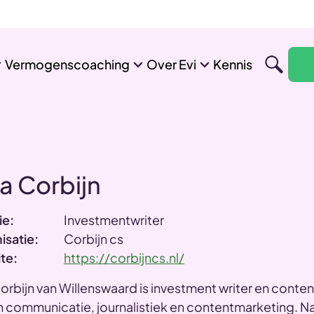
Vermogenscoaching
Over Evi
Kennis
a Corbijn
ie:
Investmentwriter
isatie:
Corbijn cs
te:
https://corbijncs.nl/
orbijn van Willenswaard is investment writer en content
in communicatie, journalistiek en contentmarketing. N