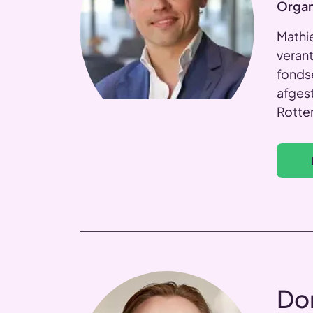
Organ
Mathie
veran
fondse
afges
Rotter
Do