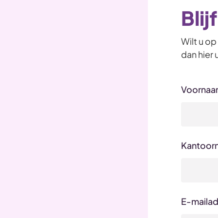
Blij
Wilt u o
dan hier
Voorna
Kantoor
E-maila