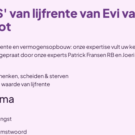
' van lijfrente van Evi v
ot
lijfrente en vermogensopbouw: onze expertise vult uw k
gepraat door onze experts Patrick Fransen RB en Joeri
chenken, scheiden & sterven
aarde van lijfrente
mma
angst
komstwoord