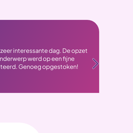
zeer interessante dag. De opzet
H
onderwerp werd op een fijne
g
nteerd. Genoeg opgestoken!
s