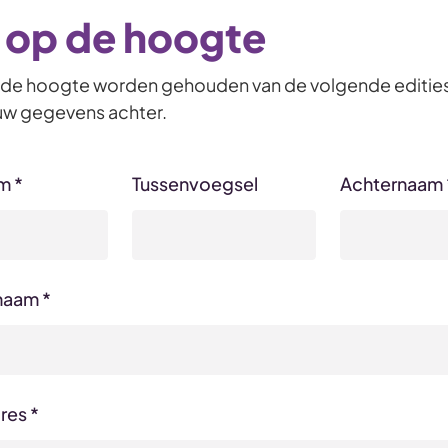
f op de hoogte
p de hoogte worden gehouden van de volgende edities
 uw gegevens achter.
am
*
Tussenvoegsel
Achternaam
naam
*
dres
*