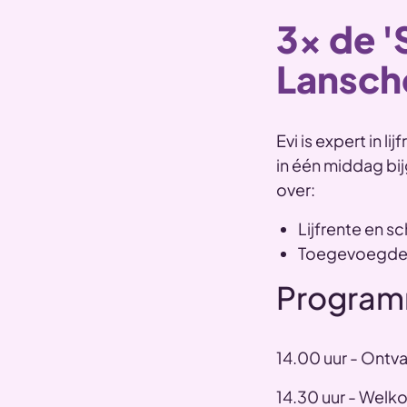
3x de 'S
Lansch
Evi is expert in 
in één middag bij
over:
Lijfrente en s
Toegevoegde w
Progra
14.00 uur - Ontv
14.30 uur - Wel