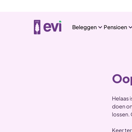
Beleggen
Pensioen
Oop
Helaas i
doen ons
lossen.
Keer te