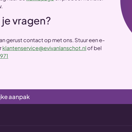
.
 je vragen?
n gerust contact op met ons. Stuur een e-
r
klantenservice@evivanlanschot.nl
of bel
971
jke aanpak