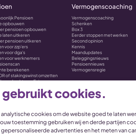
ioen
Vermogenscoaching
soonlijk Pensioen
Vermogenscoaching
nte opbouwen
Schenken
over pensioen opbouwen
Box 3
e laten uitkeren
Eerder stoppen met werken
ver pensioen uitkeren
Second opinion
n voor zzp'ers
Kennis
n voor dga's
Maandupdates
en voor werknemers
Beleggingsnieuws
nsioenscan
Pensioennieuws
imte berekenen
Vermogensregie
OR of stakingswinst omzetten
loverdracht naar Evi
 gebruikt cookies.
n analytische cookies om de website goed te laten wer
 jouw toestemming gebruiken wij en derde partijen coo
 Statement
Toegankelijkheid
Duurzaamheid
Duurzaamheids
, gepersonaliseerde advertenties en het meten van 