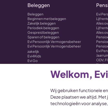
Beleggen
Pens
Beleggen
Evi Per
Beginnen met beleggen
Lijfre
Zakelijk beleggen
Alles 
Periodiek beleggen
Lijfrent
Gespreid beleggen
Alles o
Sparen of beleggen
Pensioe
Evi Persoonlijk Vermogensbeheer
Pensioe
Evi Persoonlijk Vermogensbeheer
Pensio
Evi Pe
zakelijk
Jaarru
Evi4Kids
ODV, F
Evi Go
Kapitaa
Evi ONE
Evi Self Select
Welkom, Evi
Koersen
Overstappen met je beleggingen naar
Evi
Wij gebruiken functionele e
Deze plaatsen we altijd. Met
Disclaimer
Voorwaarden
Privacy en cookies
technologieën voor analyse
Duurzaamheidsprofiel