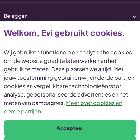
Beleggen
Pensioen
Welkom, Evi gebruikt cookies.
Vermogenscoaching
Service & contact
Wij gebruiken functionele en analytische cookies
om de website goed te laten werken en het
Disclaimer
Voorwaarden
gebruik te meten. Deze plaatsen we altijd. Met
Privacy en cookies Statement
jouw toestemming gebruiken wij en derde partijen
Toegankelijkheid
Duurzaamheid
cookies en vergelijkbare technologieën voor
Duurzaamheidsinformatie
analyse, gepersonaliseerde advertenties en het
Duurzaamheidsprofiel
meten van campagnes.
Meer over cookies en
derde partijen
.
© Evi van Lanschot
Leonardo da Vinciplein 60, 5223 DR 's-Hertogenbosch
Accepteer