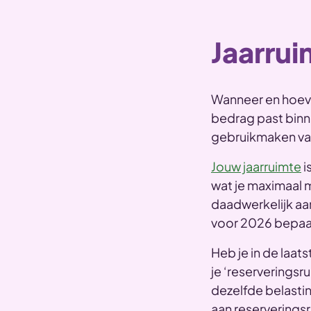
Jaarrui
Wanneer en hoeveel
bedrag past binne
gebruikmaken va
Jouw jaarruimte
i
wat je maximaal 
daadwerkelijk a
voor 2026 bepaa
Heb je in de laats
je ‘reserveringsr
dezelfde belasti
aan reserverings