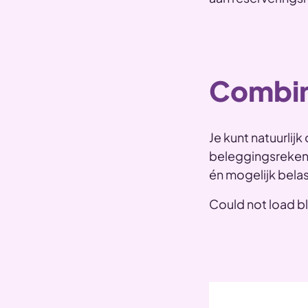
Combin
Je kunt natuurlij
beleggingsrekening
én mogelijk bela
Could not load b