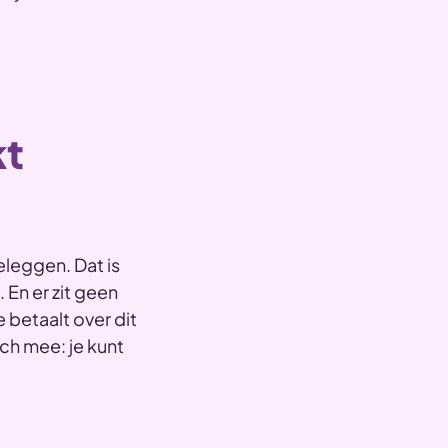
kt
leggen. Dat is
. En er zit geen
 betaalt over dit
ch mee: je kunt