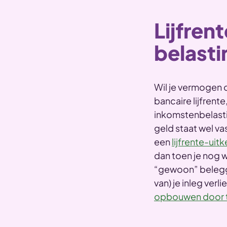
Lijfren
belast
Wil je vermogen 
bancaire lijfrente
inkomstenbelastin
geld staat wel v
een
lijfrente-uitk
dan toen je nog we
“gewoon” belegge
van) je inleg verli
opbouwen door te