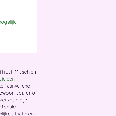
mogelijk
ft rust. Misschien
 je een
elf aanvullend
gewoon' sparen of
euzes die je
 fiscale
ijke situatie en