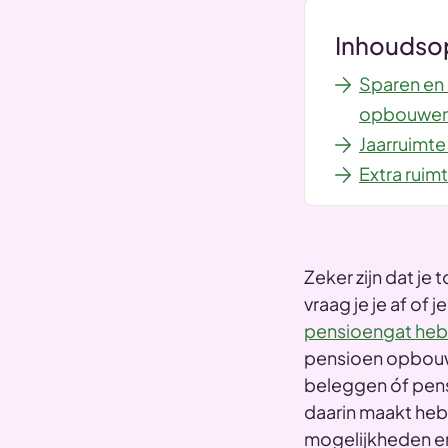
Inhoudso
Sparen en
opbouwe
Jaarruimte
Extra rui
Zeker zijn dat je
vraag je je af of
pensioengat heb
pensioen opbouwe
beleggen óf pens
daarin maakt heb
mogelijkheden en 