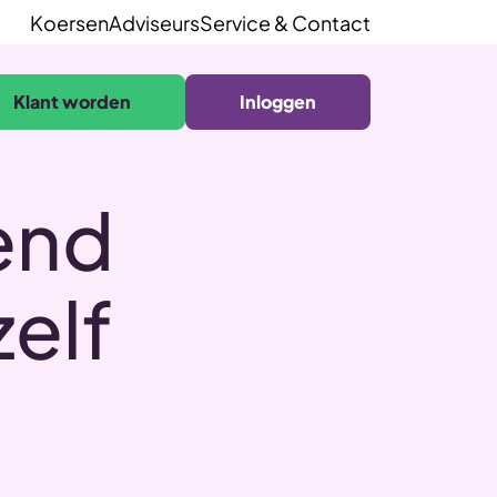
Koersen
Adviseurs
Service & Contact
Klant worden
Inloggen
end
zelf