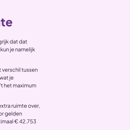
mte
grijk dat dat
kun je namelijk
t verschil tussen
wat je
ft het maximum
extra ruimte over,
oor gelden
ximaal € 42.753