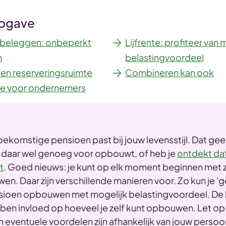
pgave
 beleggen: onbeperkt
Lijfrente: profiteer van 
n
belastingvoordeel
 en reserveringsruimte
Combineren kan ook
mte voor ondernemers
 toekomstige pensioen past bij jouw levensstijl. Dat gee
 je daar wel genoeg voor opbouwt, of heb je
ontdekt dat
t
. Goed nieuws: je kunt op elk moment beginnen met z
n. Daar zijn verschillende manieren voor. Zo kun je '
ioen opbouwen met mogelijk belastingvoordeel. De k
ben invloed op hoeveel je zelf kunt opbouwen. Let op:
eventuele voordelen zijn afhankelijk van jouw persoonl