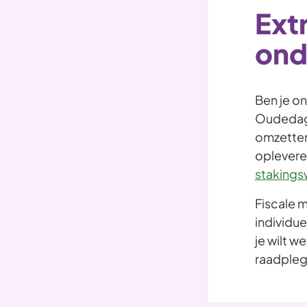
Ext
ond
Ben je o
Oudedags
omzetten 
oplevere
stakings
Fiscale m
individu
je wilt w
raadplege