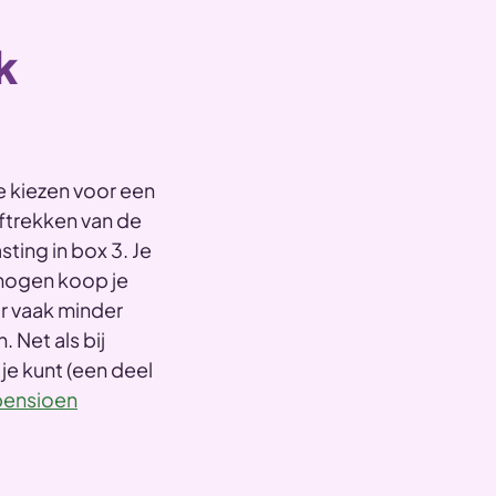
k
 kiezen voor een
aftrekken van de
ting in box 3. Je
rmogen koop je
r vaak minder
 Net als bij
je kunt (een deel
 pensioen