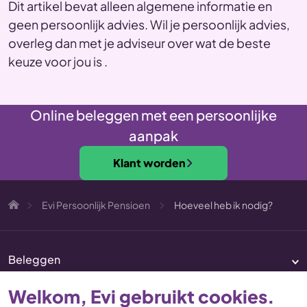
Dit artikel bevat alleen algemene informatie en
geen persoonlijk advies. Wil je persoonlijk advies,
overleg dan met je adviseur over wat de beste
keuze voor jou is .
Online beleggen met een persoonlijke
aanpak
Klant worden
Evi Persoonlijk Pensioen
Hoeveel heb ik nodig?
Beleggen
Pensioen
Welkom, Evi gebruikt cookies.
Vermogenscoaching