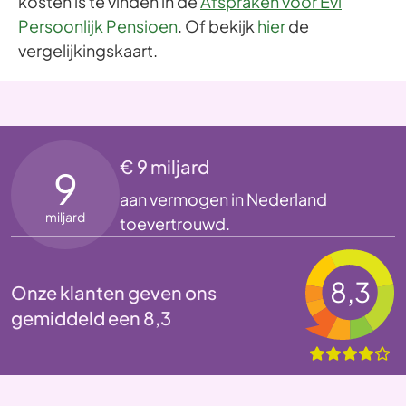
kosten is te vinden in de
Afspraken voor Evi
Persoonlijk Pensioen
.
Of bekijk
hier
de
vergelijkingskaart.
€ 9 miljard
9
aan vermogen in Nederland
miljard
toevertrouwd.
8,3
Onze klanten geven ons
gemiddeld een 8,3