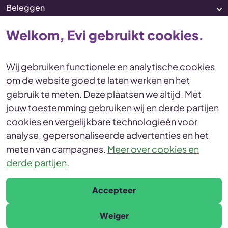
Beleggen
Pensioen
Welkom, Evi gebruikt cookies.
Vermogenscoaching
Service & contact
Wij gebruiken functionele en analytische cookies
om de website goed te laten werken en het
Disclaimer
Voorwaarden
gebruik te meten. Deze plaatsen we altijd. Met
Privacy en cookies Statement
jouw toestemming gebruiken wij en derde partijen
Toegankelijkheid
Duurzaamheid
cookies en vergelijkbare technologieën voor
Duurzaamheidsinformatie
analyse, gepersonaliseerde advertenties en het
Duurzaamheidsprofiel
meten van campagnes.
Meer over cookies en
derde partijen
.
© Evi van Lanschot
Leonardo da Vinciplein 60, 5223 DR 's-Hertogenbosch
Accepteer
Weiger