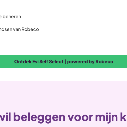
le beheren
ondsen van Robeco
Ontdek Evi Self Select | powered by Robeco
wil beleggen voor mijn 