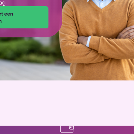
aag
et een
h