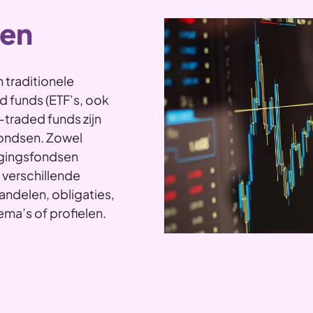
sen
n traditionele
 funds (ETF’s, ook
traded funds zijn
fondsen. Zowel
ggingsfondsen
 verschillende
ndelen, obligaties,
ema’s of profielen.