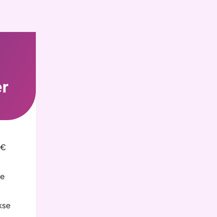
r
 €
le
kse