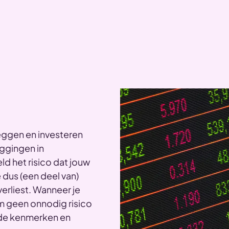
eggen en investeren
eggingen in
d het risico dat jouw
dus (een deel van)
erliest. Wanneer je
om geen onnodig risico
r de kenmerken en