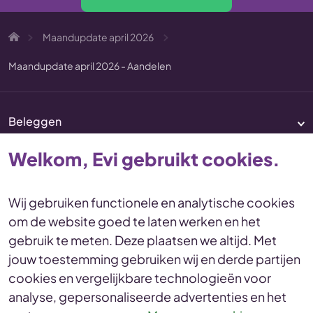
Maandupdate april 2026
Maandupdate april 2026 - Aandelen
Beleggen
Pensioen
Welkom, Evi gebruikt cookies.
Vermogenscoaching
Service & contact
Wij gebruiken functionele en analytische cookies
om de website goed te laten werken en het
Disclaimer
Voorwaarden
gebruik te meten. Deze plaatsen we altijd. Met
Privacy en cookies Statement
jouw toestemming gebruiken wij en derde partijen
Toegankelijkheid
Duurzaamheid
cookies en vergelijkbare technologieën voor
Duurzaamheidsinformatie
analyse, gepersonaliseerde advertenties en het
Duurzaamheidsprofiel