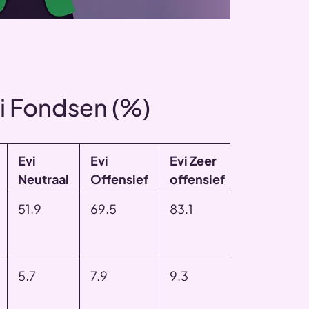
vi Fondsen (%)
Evi
Evi
Evi Zeer
Neutraal
Offensief
offensief
51.9
69.5
83.1
5.7
7.9
9.3