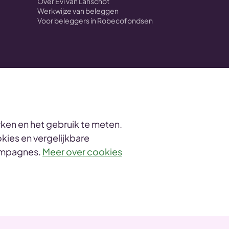
Over Evi van Lanschot
Werkwijze van beleggen
Voor beleggers in Robecofondsen
ken en het gebruik te meten.
kies en vergelijkbare
informatie
campagnes.
Meer over cookies