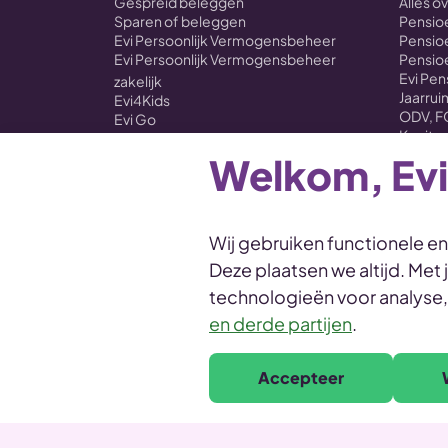
Gespreid beleggen
Alles o
Sparen of beleggen
Pensioe
Evi Persoonlijk Vermogensbeheer
Pensioe
Evi Persoonlijk Vermogensbeheer
Pensio
Evi Pe
zakelijk
Jaarru
Evi4Kids
ODV, F
Evi Go
Kapitaa
Evi ONE
Evi Self Select
Welkom, Evi
Koersen
Overstappen met je beleggingen naar
Evi
Wij gebruiken functionele e
Deze plaatsen we altijd. Met
Disclaimer
Voorwaarden
Privacy en cookies
technologieën voor analyse
Duurzaamheidsprofiel
en derde partijen
.
Accepteer
© Evi van Lanschot
Leonardo da Vinciplein 60, 5223 DR 's-Hertogenbo