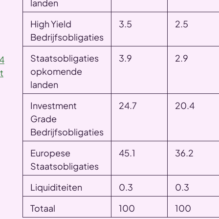
landen
High Yield
3.5
2.5
Bedrijfsobligaties
Staatsobligaties
3.9
2.9
Q4
opkomende
t
landen
Investment
24.7
20.4
Grade
Bedrijfsobligaties
Europese
45.1
36.2
Staatsobligaties
Liquiditeiten
0.3
0.3
Totaal
100
100