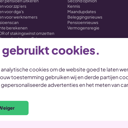
ver pensioen uitkeren
Second opinion
n voor zzp'ers
Kennis
n voor dga's
Maandupdates
en voor werknemers
Beleggingsnieuws
nsioenscan
Pensioennieuws
imte berekenen
Vermogensregie
OR of stakingswinst omzetten
loverdracht naar Evi
 gebruikt cookies.
n analytische cookies om de website goed te laten wer
 jouw toestemming gebruiken wij en derde partijen coo
 Statement
Toegankelijkheid
Duurzaamheid
Duurzaamheids
, gepersonaliseerde advertenties en het meten van 
Weiger
sch