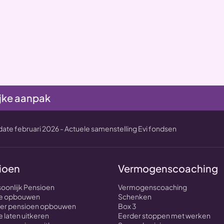
jke aanpak
te februari 2026 - Actuele samenstelling Evi fondsen
ioen
Vermogenscoaching
soonlijk Pensioen
Vermogenscoaching
nte opbouwen
Schenken
over pensioen opbouwen
Box 3
e laten uitkeren
Eerder stoppen met werken