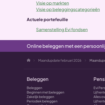
Visie op markten
Visie op beleggingscategorieën
Actuele portefeuille
Samenstelling Evi fondsen
Online beleggen met een persoonli
Maandupdate februari 2026
Maandupda
Beleggen
Pens
Beleggen
Evi Per
Beginnen met beleggen
Lijfre
Zakelijk beleggen
Alles 
Periodiek beleggen
Lijfrent