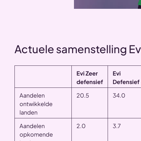
Actuele samenstelling E
Evi Zeer
Evi
defensief
Defensief
Aandelen
20.5
34.0
ontwikkelde
landen
Aandelen
2.0
3.7
opkomende