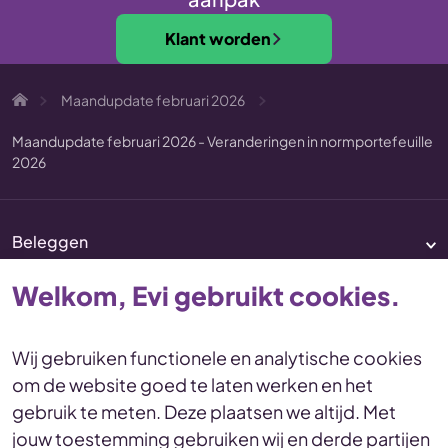
Klant worden
Maandupdate februari 2026
Maandupdate februari 2026 - Veranderingen in normportefeuille
2026
Beleggen
Pensioen
Welkom, Evi gebruikt cookies.
Vermogenscoaching
Service & contact
Wij gebruiken functionele en analytische cookies
om de website goed te laten werken en het
Disclaimer
Voorwaarden
gebruik te meten. Deze plaatsen we altijd. Met
Privacy en cookies Statement
jouw toestemming gebruiken wij en derde partijen
Toegankelijkheid
Duurzaamheid