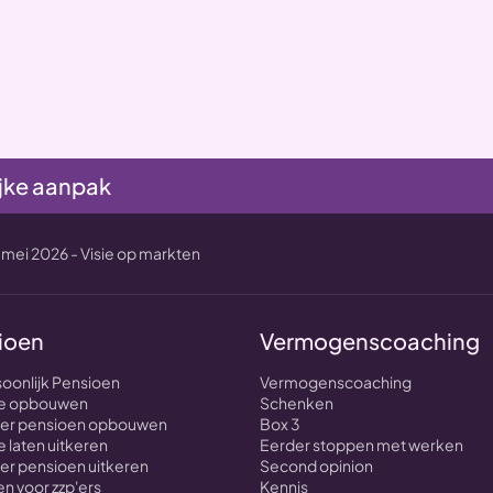
jke aanpak
ei 2026 - Visie op markten
ioen
Vermogenscoaching
soonlijk Pensioen
Vermogenscoaching
nte opbouwen
Schenken
over pensioen opbouwen
Box 3
e laten uitkeren
Eerder stoppen met werken
ver pensioen uitkeren
Second opinion
n voor zzp'ers
Kennis