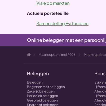
Visie op markten
Actuele portefeuille
Samenstelling Evi fondsen
Online beleggen met een persoonli
Maandupdate mei 2026
Maandupdate m
Beleggen
Pens
Beleggen
Evi Per
Beginnen met beleggen
Lijfre
Zakelijk beleggen
Alles 
Periodiek beleggen
Lijfrent
Gespreid beleggen
Alles o
Sparen of beleggen
Pensioe