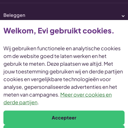
Beleggen
Pensioen
Welkom, Evi gebruikt cookies.
Vermogenscoaching
Service & contact
Wij gebruiken functionele en analytische cookies
om de website goed te laten werken en het
Disclaimer
Voorwaarden
gebruik te meten. Deze plaatsen we altijd. Met
Privacy en cookies Statement
jouw toestemming gebruiken wij en derde partijen
Toegankelijkheid
Duurzaamheid
cookies en vergelijkbare technologieën voor
Duurzaamheidsinformatie
analyse, gepersonaliseerde advertenties en het
Duurzaamheidsprofiel
meten van campagnes.
Meer over cookies en
derde partijen
.
© Evi van Lanschot
Leonardo da Vinciplein 60, 5223 DR 's-Hertogenbosch
Accepteer