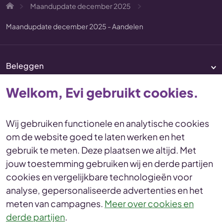
Maandupdate december 2025
Maandupdate december 2025 - Aandelen
Beleggen
Pensioen
Welkom, Evi gebruikt cookies.
Vermogenscoaching
Service & contact
Wij gebruiken functionele en analytische cookies
om de website goed te laten werken en het
Disclaimer
Voorwaarden
gebruik te meten. Deze plaatsen we altijd. Met
Privacy en cookies Statement
jouw toestemming gebruiken wij en derde partijen
Toegankelijkheid
Duurzaamheid
cookies en vergelijkbare technologieën voor
Duurzaamheidsinformatie
analyse, gepersonaliseerde advertenties en het
Duurzaamheidsprofiel
meten van campagnes.
Meer over cookies en
derde partijen
.
© Evi van Lanschot