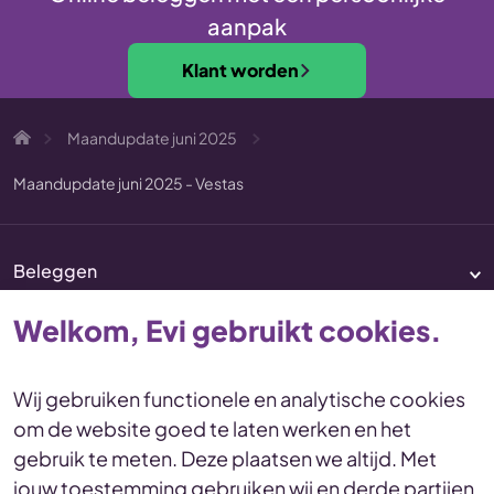
aanpak
Klant worden
Maandupdate juni 2025
Maandupdate juni 2025 - Vestas
Beleggen
Pensioen
Welkom, Evi gebruikt cookies.
Vermogenscoaching
Service & contact
Wij gebruiken functionele en analytische cookies
om de website goed te laten werken en het
Disclaimer
Voorwaarden
gebruik te meten. Deze plaatsen we altijd. Met
Privacy en cookies Statement
jouw toestemming gebruiken wij en derde partijen