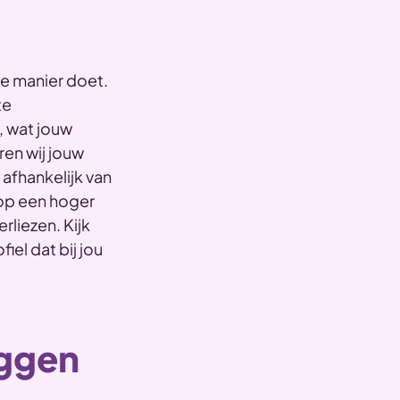
ge manier doet.
te
, wat jouw
ren wij jouw
afhankelijk van
 op een hoger
rliezen. Kijk
el dat bij jou
eggen