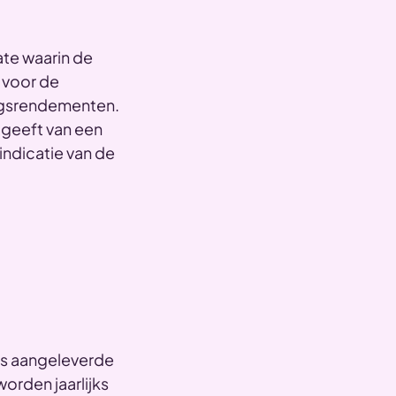
mate waarin de
 voor de
ingsrendementen.
 geeft van een
indicatie van de
ls aangeleverde
orden jaarlijks