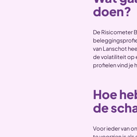
doen?
De Risicometer B
beleggingsprofiel 
van Lanschot heef
de volatiliteit op
profielen vind je 
Hoe he
de sch
Voor ieder van o
te voorzien is al