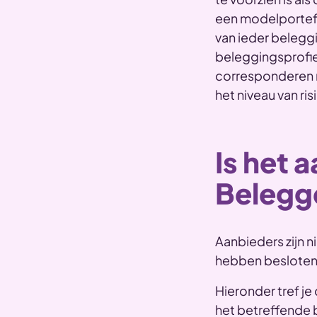
een modelportefeu
van ieder beleggi
beleggingsprofie
corresponderen 
het niveau van ri
Is het 
Belegg
Aanbieders zijn n
hebben besloten 
Hieronder tref j
het betreffende b