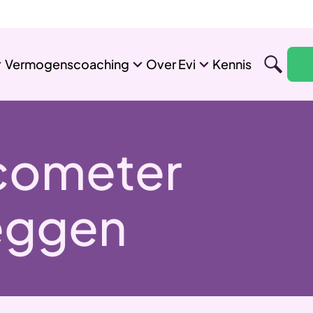
Vermogenscoaching
Over Evi
Kennis
icometer
eggen