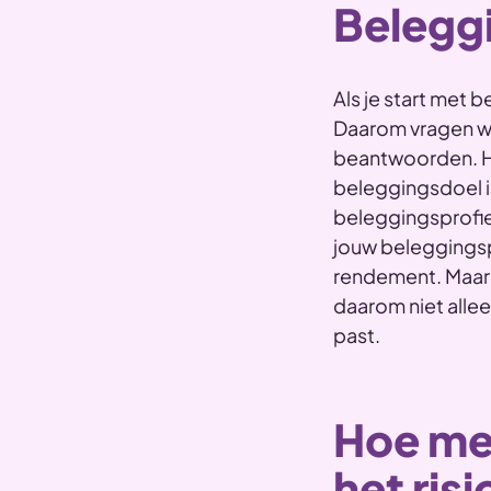
Beleggi
Als je start met 
Daarom vragen wi
beantwoorden. Hi
beleggingsdoel is
beleggingsprofie
jouw beleggingsp
rendement. Maar j
daarom niet allee
past.
Hoe me
het ris