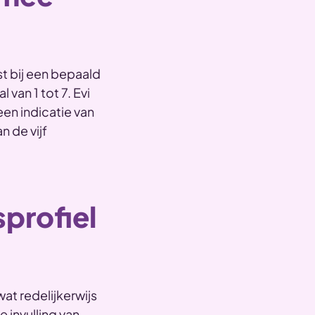
t bij een bepaald
 van 1 tot 7. Evi
een indicatie van
n de vijf
profiel
at redelijkerwijs
 invulling van