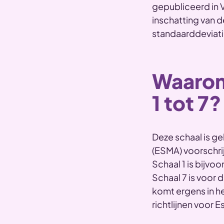
gepubliceerd in 
inschatting van d
standaarddeviat
Waarom
1 tot 7?
Deze schaal is ge
(ESMA) voorschri
Schaal 1 is bijv
Schaal 7 is voor
komt ergens in h
richtlijnen voor 