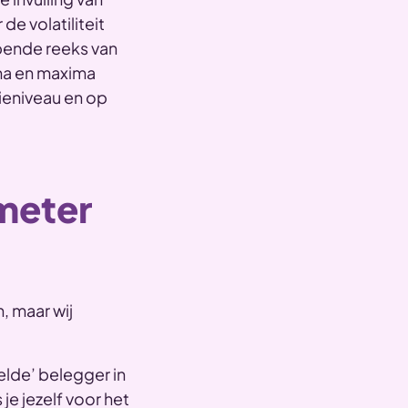
e volatiliteit
opende reeks van
ima en maxima
eniveau en op
ometer
, maar wij
elde’ belegger in
je jezelf voor het