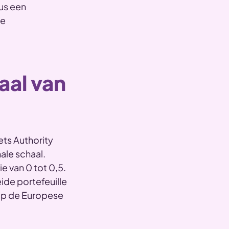
us een
de
aal van
ets Authority
ale schaal.
e van 0 tot 0,5.
ide portefeuille
 op de Europese