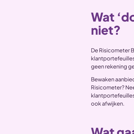
Wat ‘d
niet?
De Risicometer B
klantportefeuille
geen rekening geh
Bewaken aanbieder
Risicometer? Nee,
klantportefeuilles
ook afwijken.
Wat gaa