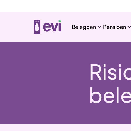
Beleggen
Pensioen
Ris
bel