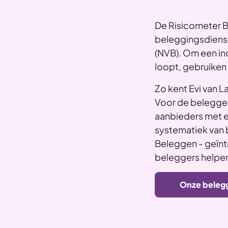
De Risicometer Be
beleggingsdiens
(NVB). Om een ind
loopt, gebruiken
Zo kent Evi van 
Voor de belegger 
aanbieders met el
systematiek van b
Beleggen - geïnt
beleggers helpen 
Onze beleg