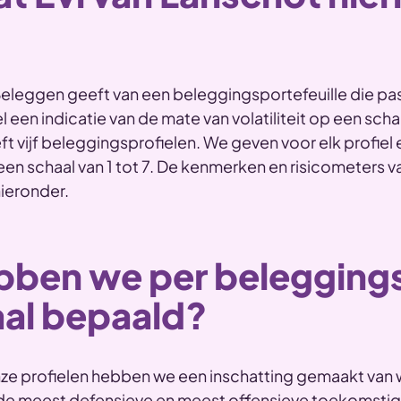
eleggen geeft van een beleggingsportefeuille die pas
een indicatie van de mate van volatiliteit op een schaal
t vijf beleggingsprofielen. We geven voor elk profiel 
 een schaal van 1 tot 7. De kenmerken en risicometers va
hieronder.
bben we per beleggings
aal bepaald?
nze profielen hebben we een inschatting gemaakt van w
s de meest defensieve en meest offensieve toekomstige