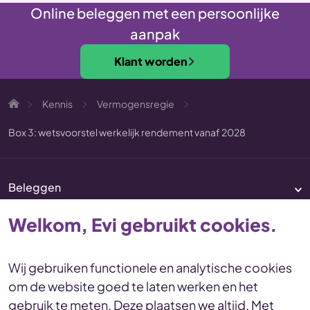
Online beleggen met een persoonlijke
aanpak
Klant worden
Kennis
Vermogensregie
Box 3: wetsvoorstel werkelijk rendement vanaf 2028
Beleggen
Pensioen
Welkom, Evi gebruikt cookies.
Vermogenscoaching
Service & contact
Wij gebruiken functionele en analytische cookies
om de website goed te laten werken en het
Disclaimer
Voorwaarden
gebruik te meten. Deze plaatsen we altijd. Met