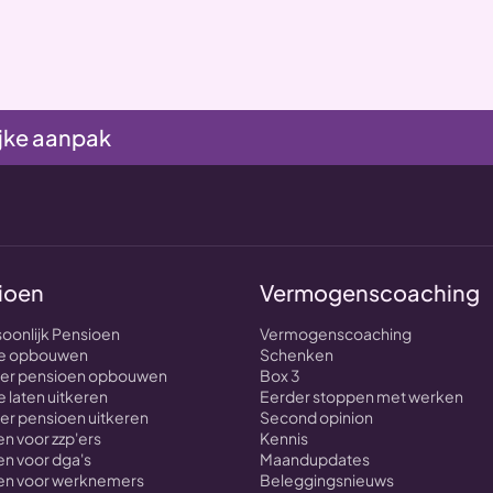
jke aanpak
ioen
Vermogenscoaching
soonlijk Pensioen
Vermogenscoaching
nte opbouwen
Schenken
over pensioen opbouwen
Box 3
e laten uitkeren
Eerder stoppen met werken
ver pensioen uitkeren
Second opinion
n voor zzp'ers
Kennis
n voor dga's
Maandupdates
en voor werknemers
Beleggingsnieuws