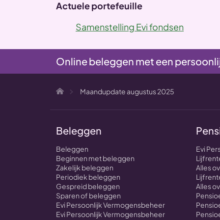
Actuele portefeuille
Samenstelling Evi fondsen
Online beleggen met een persoonli
Maandupdate augustus 2025
Beleggen
Pens
Beleggen
Evi Per
Beginnen met beleggen
Lijfre
Zakelijk beleggen
Alles 
Periodiek beleggen
Lijfrent
Gespreid beleggen
Alles o
Sparen of beleggen
Pensioe
Evi Persoonlijk Vermogensbeheer
Pensioe
Evi Persoonlijk Vermogensbeheer
Pensio