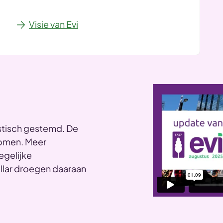
Visie van Evi
istisch gestemd. De
omen. Meer
egelijke
ollar droegen daaraan