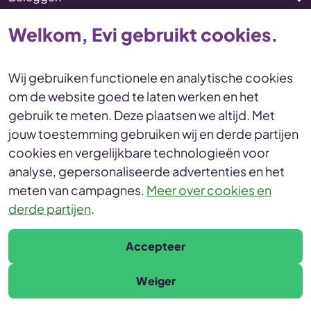
Pensioen
Welkom, Evi gebruikt cookies.
Vermogenscoaching
Service & contact
Wij gebruiken functionele en analytische cookies
om de website goed te laten werken en het
Disclaimer
Voorwaarden
gebruik te meten. Deze plaatsen we altijd. Met
Privacy en cookies Statement
jouw toestemming gebruiken wij en derde partijen
Toegankelijkheid
Duurzaamheid
cookies en vergelijkbare technologieën voor
Duurzaamheidsinformatie
analyse, gepersonaliseerde advertenties en het
Duurzaamheidsprofiel
meten van campagnes.
Meer over cookies en
derde partijen
.
© Evi van Lanschot
Leonardo da Vinciplein 60, 5223 DR 's-Hertogenbosch
Accepteer
Weiger