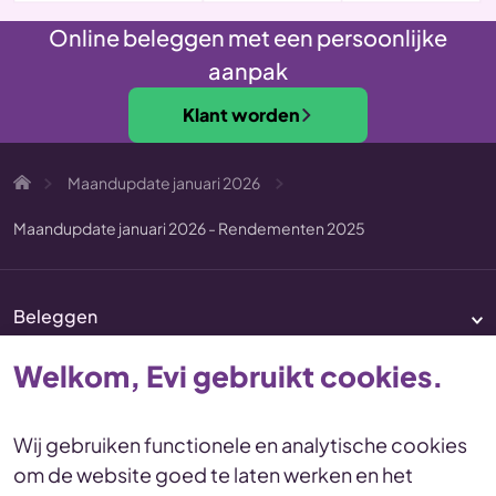
Online beleggen met een persoonlijke
aanpak
Klant worden
Maandupdate januari 2026
Maandupdate januari 2026 - Rendementen 2025
Beleggen
Pensioen
Welkom, Evi gebruikt cookies.
Vermogenscoaching
Service & contact
Wij gebruiken functionele en analytische cookies
om de website goed te laten werken en het
Disclaimer
Voorwaarden