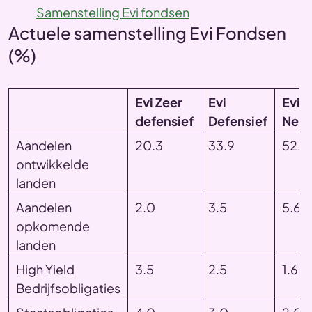
Samenstelling Evi fondsen
Actuele samenstelling Evi Fondsen
(%)
Evi Zeer
Evi
Evi
defensief
Defensief
Neut
Aandelen
20.3
33.9
52.1
ontwikkelde
landen
Aandelen
2.0
3.5
5.6
opkomende
landen
High Yield
3.5
2.5
1.6
Bedrijfsobligaties