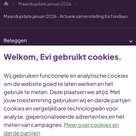
Maandupdate januari 2026
Maandupdate januari 2026 - Actuele samenstelling Evi fondsen
Beleggen
Pensioen
Welkom, Evi gebruikt cookies.
Vermogenscoaching
Service & contact
Wij gebruiken functionele en analytische cookies
om de website goed te laten werken en het
Disclaimer
Voorwaarden
gebruik te meten. Deze plaatsen we altijd. Met
Privacy en cookies Statement
jouw toestemming gebruiken wij en derde partijen
Toegankelijkheid
Duurzaamheid
cookies en vergelijkbare technologieën voor
Duurzaamheidsinformatie
analyse, gepersonaliseerde advertenties en het
Duurzaamheidsprofiel
meten van campagnes.
Meer over cookies en
derde partijen
.
© Evi van Lanschot