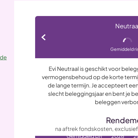
Neutraa
Volgende
Gemiddeld ri
 de
Evi Neutraal is geschikt voor bele
vermogensbehoud op de korte termij
de lange termijn. Je accepteert ee
slecht beleggingsjaar en bent je be
beleggen verbon
Rendem
na aftrek fondskosten, exclusie
Gemiddeld p/j
2026
2