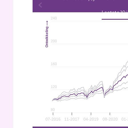
Volgende
Laatste 10 
240
Ontwikkeling ⟶
200
160
120
80
07-2016
11-2017
04-2019
08-2020
01-