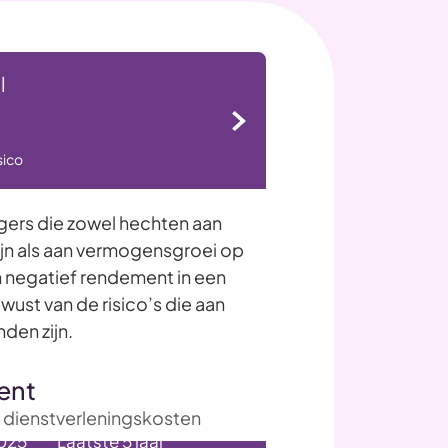
l
sico
ggers die zowel hechten aan
n als aan vermogensgroei op
n negatief rendement in een
wust van de risico’s die aan
den zijn.
ent
f dienstverleningskosten
025
Laatste 5 jaar