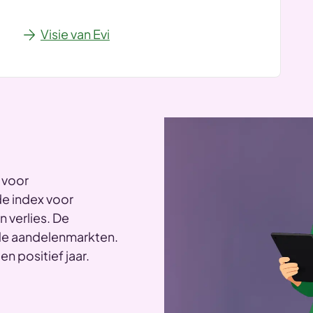
Visie van Evi
 voor
e index voor
 verlies. De
p de aandelenmarkten.
n positief jaar.