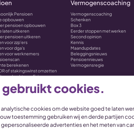
ioen
Vermogenscoaching
soonlijk Pensioen
Vermogenscoaching
nte opbouwen
Schenken
over pensioen opbouwen
Box 3
e laten uitkeren
Eerder stoppen met werken
ver pensioen uitkeren
Second opinion
n voor zzp'ers
Kennis
n voor dga's
Maandupdates
en voor werknemers
Beleggingsnieuws
nsioenscan
Pensioennieuws
imte berekenen
Vermogensregie
OR of stakingswinst omzetten
loverdracht naar Evi
 gebruikt cookies.
n analytische cookies om de website goed te laten wer
 jouw toestemming gebruiken wij en derde partijen coo
 Statement
Toegankelijkheid
Duurzaamheid
Duurzaamheids
, gepersonaliseerde advertenties en het meten van 