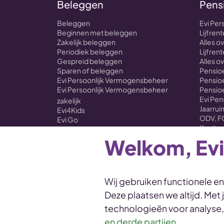
Beleggen
Pens
Beleggen
Evi Per
Beginnen met beleggen
Lijfre
Zakelijk beleggen
Alles 
Periodiek beleggen
Lijfrent
Gespreid beleggen
Alles o
Sparen of beleggen
Pensioe
Evi Persoonlijk Vermogensbeheer
Pensioe
Evi Persoonlijk Vermogensbeheer
Pensio
Evi Pe
zakelijk
Jaarru
Evi4Kids
ODV, F
Evi Go
Kapitaa
Evi ONE
Evi Self Select
Welkom, Evi
Koersen
Overstappen met je beleggingen naar
Evi
Wij gebruiken functionele e
Deze plaatsen we altijd. Met
Disclaimer
Voorwaarden
Privacy en cookies
technologieën voor analyse
Duurzaamheidsprofiel
en derde partijen
.