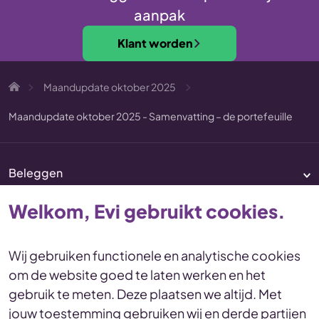
aanpak
Klant worden
Maandupdate oktober 2025
Maandupdate oktober 2025 - Samenvatting – de portefeuille
Beleggen
Pensioen
Welkom, Evi gebruikt cookies.
Vermogenscoaching
Service & contact
Wij gebruiken functionele en analytische cookies
om de website goed te laten werken en het
Disclaimer
Voorwaarden
gebruik te meten. Deze plaatsen we altijd. Met
Privacy en cookies Statement
jouw toestemming gebruiken wij en derde partijen
Toegankelijkheid
Duurzaamheid