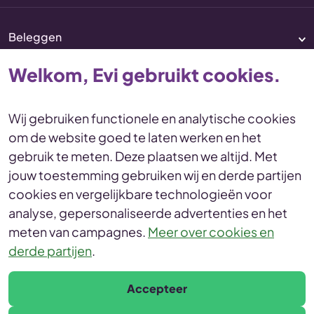
Beleggen
Pensioen
Welkom, Evi gebruikt cookies.
Vermogenscoaching
Service & contact
Wij gebruiken functionele en analytische cookies
om de website goed te laten werken en het
Disclaimer
Voorwaarden
gebruik te meten. Deze plaatsen we altijd. Met
Privacy en cookies Statement
jouw toestemming gebruiken wij en derde partijen
Toegankelijkheid
Duurzaamheid
cookies en vergelijkbare technologieën voor
Duurzaamheidsinformatie
analyse, gepersonaliseerde advertenties en het
Duurzaamheidsprofiel
meten van campagnes.
Meer over cookies en
derde partijen
.
© Evi van Lanschot
Leonardo da Vinciplein 60, 5223 DR 's-Hertogenbosch
Accepteer