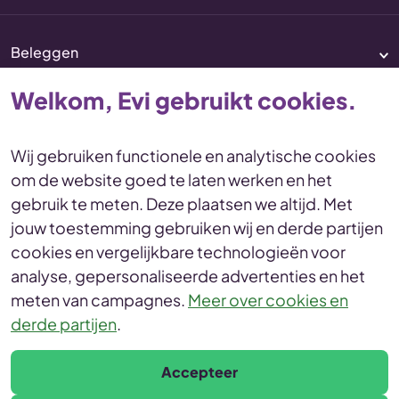
Beleggen
Pensioen
Welkom, Evi gebruikt cookies.
Vermogenscoaching
Service & contact
Wij gebruiken functionele en analytische cookies
om de website goed te laten werken en het
Disclaimer
Voorwaarden
gebruik te meten. Deze plaatsen we altijd. Met
Privacy en cookies Statement
jouw toestemming gebruiken wij en derde partijen
Toegankelijkheid
Duurzaamheid
cookies en vergelijkbare technologieën voor
Duurzaamheidsinformatie
analyse, gepersonaliseerde advertenties en het
Duurzaamheidsprofiel
meten van campagnes.
Meer over cookies en
derde partijen
.
© Evi van Lanschot
Leonardo da Vinciplein 60, 5223 DR 's-Hertogenbosch
Accepteer