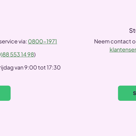
St
ervice via:
0800-1971
Neem contact op
klantense
)88 553 14 98
)
ijdag van 9:00 tot 17:30
S