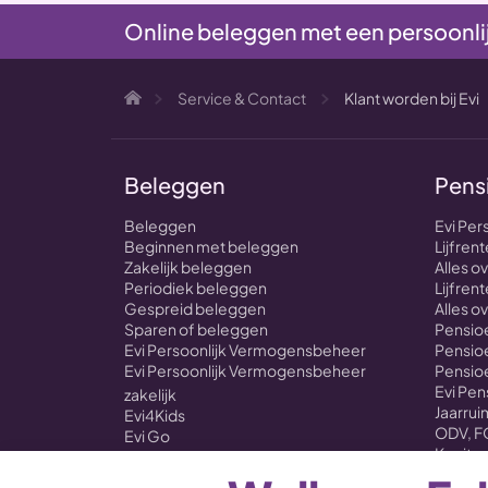
Online beleggen met een persoonli
Service & Contact
Klant worden bij Evi
Beleggen
Pens
Beleggen
Evi Per
Beginnen met beleggen
Lijfre
Zakelijk beleggen
Alles 
Periodiek beleggen
Lijfrent
Gespreid beleggen
Alles o
Sparen of beleggen
Pensioe
Evi Persoonlijk Vermogensbeheer
Pensioe
Evi Persoonlijk Vermogensbeheer
Pensio
Evi Pe
zakelijk
Jaarru
Evi4Kids
ODV, F
Evi Go
Kapitaa
Evi ONE
Evi Self Select