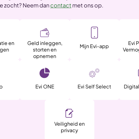
je zocht? Neem dan
contact
met ons op.
tie en
Geld inleggen,
Evi 
Mijn Evi-app
ngen
storten en
Vermo
opnemen
o
Evi ONE
Evi Self Select
Digita
Veiligheid en
privacy