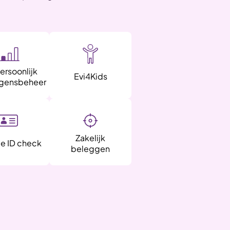
Persoonlijk
Evi4Kids
gensbeheer
Zakelijk
le ID check
beleggen