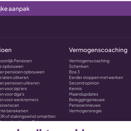
jke aanpak
ioen
Vermogenscoaching
soonlijk Pensioen
Vermogenscoaching
nte opbouwen
Schenken
over pensioen opbouwen
Box 3
e laten uitkeren
Eerder stoppen met werken
ver pensioen uitkeren
Second opinion
n voor zzp'ers
Kennis
n voor dga's
Maandupdates
en voor werknemers
Beleggingsnieuws
nsioenscan
Pensioennieuws
imte berekenen
Vermogensregie
OR of stakingswinst omzetten
loverdracht naar Evi