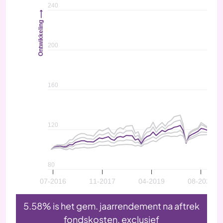
240
Ontwikkeling ⟶
200
160
120
80
07-2016
11-2017
04-2019
08-2020
5.58% is het gem. jaarrendement na aftrek
fondskosten, exclusief