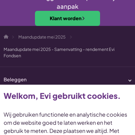
aanpak
Klant worden
Maandupdate mei 2025
Maandupdate mei 2025 - Samenvatting – rendement Evi
Fondsen
Beleggen
Pensioen
Welkom, Evi gebruikt cookies.
Vermogenscoaching
Service & contact
Wij gebruiken functionele en analytische cookies
om de website goed te laten werken en het
Disclaimer
Voorwaarden
gebruik te meten. Deze plaatsen we altijd. Met
Privacy en cookies Statement