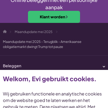
aanpak
Klant worden
Maandupdate mei 2025
Maandupdate mei 2025 - Terugblik - Amerikaanse
obligatiemarkt dwingt Trump tot pauze
Beleggen
Pensioen
Welkom, Evi gebruikt cookies.
Vermogenscoaching
Service & contact
Wij gebruiken functionele en analytische cookies
om de website goed te laten werken en het
Disclaimer
Voorwaarden
gebruik te meten. Deze plaatsen we altijd. Met