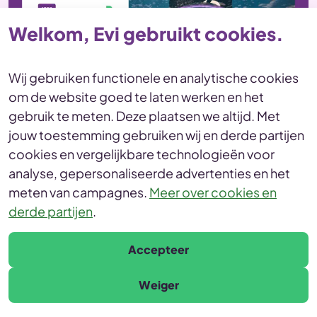
Welkom, Evi gebruikt cookies.
Wij gebruiken functionele en analytische cookies
om de website goed te laten werken en het
gebruik te meten. Deze plaatsen we altijd. Met
Maandupdate juni 2025
jouw toestemming gebruiken wij en derde partijen
cookies en vergelijkbare technologieën voor
In mei verbeterde de beursstemming door
analyse, gepersonaliseerde advertenties en het
goede bedrijfsresultaten en handelsoorlog
meten van campagnes.
Meer over cookies en
de-escalatie, maar onzekerheid over
derde partijen
.
handelstarieven blijft de wereldeconomie
beïnvloeden.
Accepteer
Lees verder
15 min
Weiger